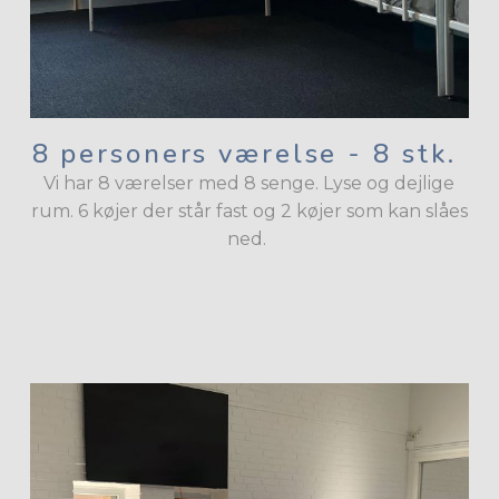
8 personers værelse - 8 stk.
Vi har 8 værelser med 8 senge. Lyse og dejlige
rum. 6 køjer der står fast og 2 køjer som kan slåes
ned.