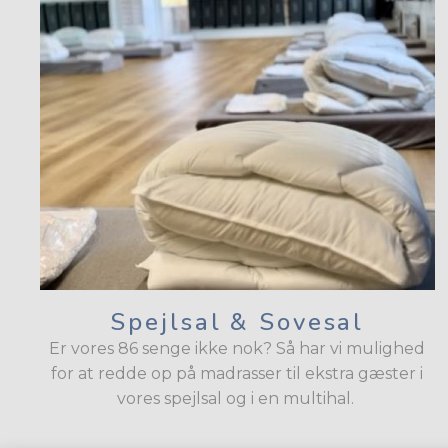
Spejlsal & Sovesal
Er vores 86 senge ikke nok? Så har vi mulighed
for at redde op på madrasser til ekstra gæster i
vores spejlsal og i en multihal.