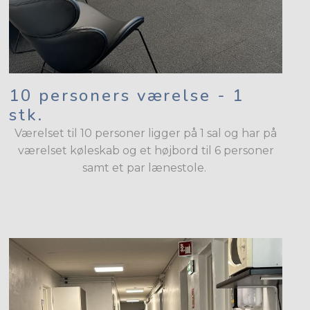
10 personers værelse - 1
stk.
Værelset til 10 personer ligger på 1 sal og har på
værelset køleskab og et højbord til 6 personer
samt et par lænestole.