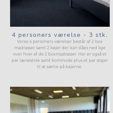
4 personers værelse - 3 stk.
Vores 4 personers værelser består af 2 box
madrasser samt 2 køjer der kan slåes ned lige
over hver af de 2 boxmadrasser. Her er også et
par lænestole samt kommode plus et par stiger
til at sætte på køjerne.