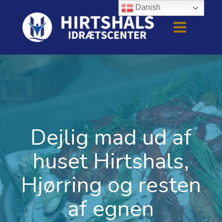
Danish
Dejlig mad ud af
huset Hirtshals,
Hjørring og resten
af egnen