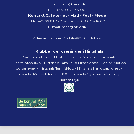
E-mail:
info@hiric.dk
TLF.:
+45 98 94 44 00
Kontakt Cafeteriet - Mad - Fest - Møde
TLF.:
+45 29 81 25 01
- TLF. tid: 08:00 - 16:00
E-mail:
mad@hiric.dk
Adresse:
Halvejen 4 - DK-9850 Hirtshals
Klubber og foreninger i Hirtshals
Svømmeklubben Nejst - Hirtshals Boldklub - Hirtshals
Badmintonklub - Hirtshals Familie- & Firmaidræt - Senior-Motion
og samvær - Hirtshals Tennisklub - Hirtshals Handicap Idræt -
Hirtshals Håndboldklub HH80 - Hirtshals Gymnastikforening -
Nordsø Dyk